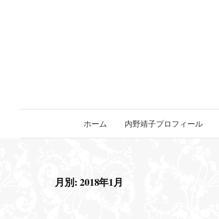
コ
ン
テ
ン
ツ
へ
ス
キ
ッ
ホーム
内野靖子プロフィール
プ
月別: 2018年1月