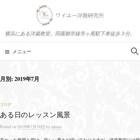
コ
ン
テ
ン
横浜にある洋裁教室。田園都市線市ヶ尾駅下車徒歩３分。
ツ
へ
メニュー
検
ス
キ
索
ッ
月別: 2019年7月
プ
:
ブログ
ある日のレッスン風景
Posted
on
2019年7月30日
by
admin
長かった梅雨も明け、厳しい暑さが続いておりますが、洋裁教室には皆