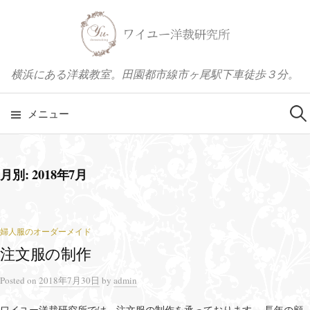
コ
ン
テ
ン
横浜にある洋裁教室。田園都市線市ヶ尾駅下車徒歩３分。
ツ
へ
メニュー
検
ス
キ
索
ッ
月別: 2018年7月
プ
:
婦人服のオーダーメイド
注文服の制作
Posted
on
2018年7月30日
by
admin
ワイユー洋裁研究所では、注文服の制作を承っております。 長年の顧