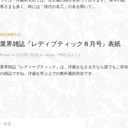
客さまも多く、時には「現代の名工」の名を聞いて...
雑誌掲載作品
業界雑誌『レディブティック８月号』表紙
/
Posted
on
2018年7月6日
by
admin
0件のコメント
業界雑誌『レディーブティック』は、洋裁をなさる方なら誰でもご存知
の雑誌ですね。洋裁を学ぶ上での教科書的存在です...
検
索