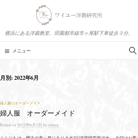
コ
ン
テ
ン
横浜にある洋裁教室。田園都市線市ヶ尾駅下車徒歩３分。
ツ
へ
メニュー
検
ス
キ
索
ッ
月別: 2022年6月
プ
:
婦人服のオーダーメイド
婦人服 オーダーメイド
Posted
on
2022年6月2日
by
admin
こんにちは、横浜の市ヶ尾にありますYU洋裁研究所です。 今回はお客