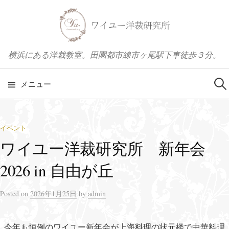
コ
ン
テ
ン
横浜にある洋裁教室。田園都市線市ヶ尾駅下車徒歩３分。
ツ
へ
メニュー
検
ス
キ
索
ッ
イベント
プ
ワイユー洋裁研究所 新年会
:
2026 in 自由が丘
Posted
on
2026年1月25日
by
admin
今年も恒例のワイユー新年会が上海料理の状元楼で中華料理