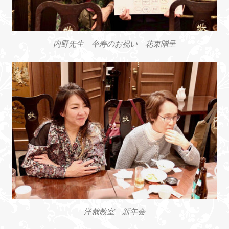
内野先生 卒寿のお祝い 花束贈呈
洋裁教室 新年会